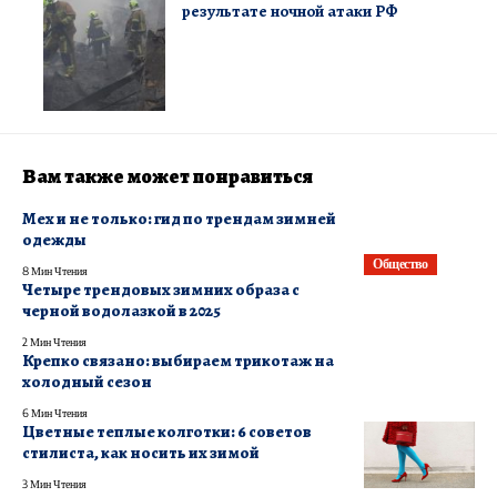
результате ночной атаки РФ
Вам также может понравиться
Мех и не только: гид по трендам зимней
одежды
Общество
8 Мин Чтения
Четыре трендовых зимних образа с
черной водолазкой в 2025
2 Мин Чтения
Крепко связано: выбираем трикотаж на
холодный сезон
6 Мин Чтения
Цветные теплые колготки: 6 советов
стилиста, как носить их зимой
3 Мин Чтения