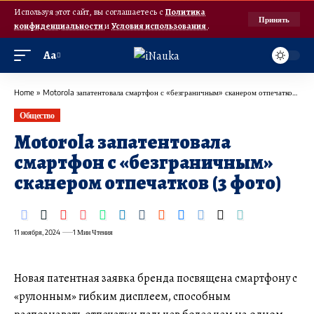
Используя этот сайт, вы соглашаетесь с
Политика
Принять
конфиденциальности
и
Условия использования
.
Аа
Home
»
Motorola запатентовала смартфон с «безграничным» сканером отпечатков (3 фото)
Общество
Motorola запатентовала
смартфон с «безграничным»
сканером отпечатков (3 фото)
11 ноября, 2024
1 Мин Чтения
Новая патентная заявка бренда посвящена смартфону с
«рулонным» гибким дисплеем, способным