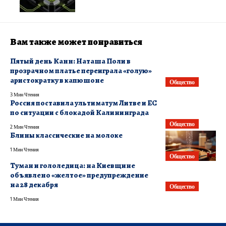
Вам также может понравиться
Пятый день Канн: Наташа Поли в
прозрачном платье переиграла «голую»
аристократку в капюшоне
Общество
3 Мин Чтения
Россия поставила ультиматум Литве и ЕС
по ситуации с блокадой Калининграда
Общество
2 Мин Чтения
Блины классические на молоке
1 Мин Чтения
Общество
Туман и гололедица: на Киевщине
объявлено «желтое» предупреждение
на 28 декабря
Общество
1 Мин Чтения