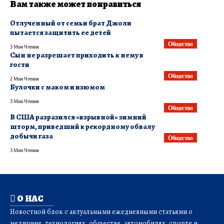
Вам также может понравиться
Отлученный от семьи брат Джоли
пытается защитить ее детей
Общество
3 Мин Чтения
Сын не разрешает приходить к нему в
гости
Общество
2 Мин Чтения
Булочки с маком и изюмом
3 Мин Чтения
Общество
В США разразился «взрывной» зимний
шторм, приведший к рекордному обвалу
добычи газа
Общество
3 Мин Чтения
О НАС
Новостной блок с актуальными ежедневными статьями о
медицине, технологиях, обществе, автомобилях, спорте и