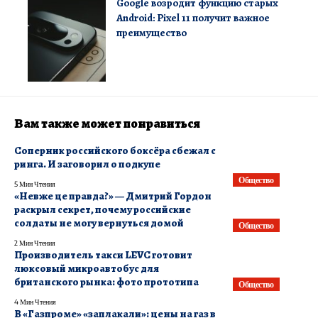
Google возродит функцию старых
Android: Pixel 11 получит важное
преимущество
Вам также может понравиться
Соперник российского боксёра сбежал с
ринга. И заговорил о подкупе
Общество
5 Мин Чтения
«Невже це правда?» — Дмитрий Гордон
раскрыл секрет, почему российские
солдаты не могу вернуться домой
Общество
2 Мин Чтения
Производитель такси LEVC готовит
люксовый микроавтобус для
британского рынка: фото прототипа
Общество
4 Мин Чтения
В «Газпроме» «заплакали»: цены на газ в