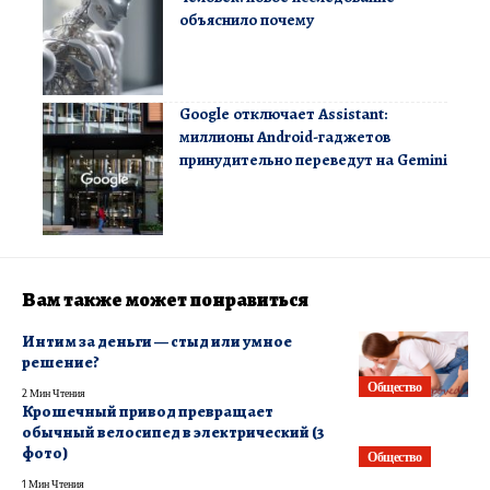
объяснило почему
Google отключает Assistant:
миллионы Android-гаджетов
принудительно переведут на Gemini
Вам также может понравиться
Интим за деньги — стыд или умное
решение?
Общество
2 Мин Чтения
Крошечный привод превращает
обычный велосипед в электрический (3
фото)
Общество
1 Мин Чтения