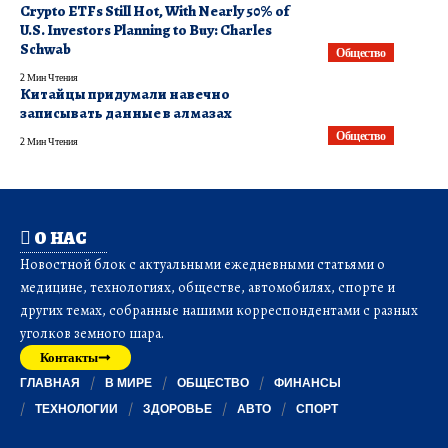
Crypto ETFs Still Hot, With Nearly 50% of
U.S. Investors Planning to Buy: Charles
Schwab
Общество
2 Мин Чтения
Китайцы придумали навечно
записывать данные в алмазах
Общество
2 Мин Чтения
О НАС
Новостной блок с актуальными ежедневными статьями о
медицине, технологиях, обществе, автомобилях, спорте и
других темах, собранные нашими корреспондентами с разных
уголков земного шара.
Контакты
ГЛАВНАЯ
В МИРЕ
ОБЩЕСТВО
ФИНАНСЫ
ТЕХНОЛОГИИ
ЗДОРОВЬЕ
АВТО
СПОРТ