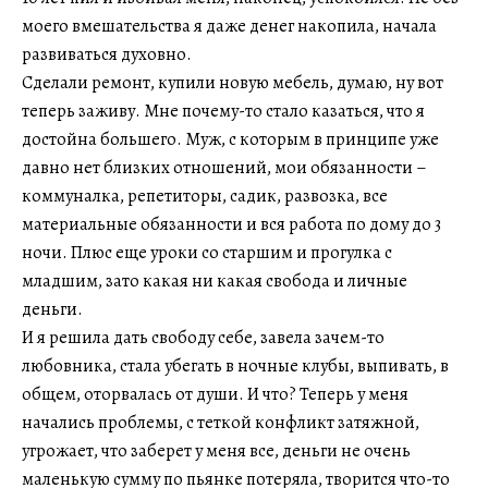
моего вмешательства я даже денег накопила, начала
развиваться духовно.
Сделали ремонт, купили новую мебель, думаю, ну вот
теперь заживу. Мне почему-то стало казаться, что я
достойна большего. Муж, с которым в принципе уже
давно нет близких отношений, мои обязанности –
коммуналка, репетиторы, садик, развозка, все
материальные обязанности и вся работа по дому до 3
ночи. Плюс еще уроки со старшим и прогулка с
младшим, зато какая ни какая свобода и личные
деньги.
И я решила дать свободу себе, завела зачем-то
любовника, стала убегать в ночные клубы, выпивать, в
общем, оторвалась от души. И что? Теперь у меня
начались проблемы, с теткой конфликт затяжной,
угрожает, что заберет у меня все, деньги не очень
маленькую сумму по пьянке потеряла, творится что-то