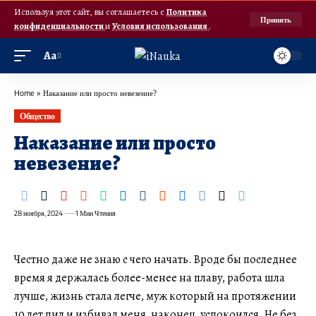
Используя этот сайт, вы соглашаетесь с
Политика
Принять
конфиденциальности
и
Условия использования
.
Аа
Home
»
Наказание или просто невезение?
Общество
Наказание или просто
невезение?
28 ноября, 2024
1 Мин Чтения
Честно даже не знаю с чего начать. Вроде бы последнее
время я держалась более-менее на плаву, работа шла
лучше, жизнь стала легче, муж который на протяжении
10 лет пил и избивал меня, наконец, успокоился. Не без