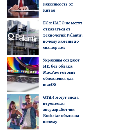
зависимость от
Китая
ЕС и НАТО не могут
отказаться от
технологий Palantir:
почему замены до
сих пор нет
Украинцы создают
ИИ без облака:
MacPaw готовит
обновления для
macOS
GTA 6 могут снова
перенести:
эксразработчик
Rockstar объяснил
почему