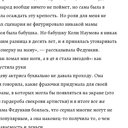
народ вообще ничего не поймет, но сама была в
ала осаждать эту крепость. Но роли для меня не
ах сценария не фигурировало никакой мамы
роя была бабушка. Но бабушку Коли Наумова я никак
 ним разница в десять лет, и я принялась уговаривать
онерку на маму», — рассказывала Федункив.
ву актриса буквально не давала проходу. Она
и говорила, какие фразочки придумала для своей
азы, в которых могла бы появляться на экране (это
 гардероба свекрови артистки) и в итоге все же
ама Федункив боялась, что сериал многие могут не
популярным, а она наконец-то получила то, о чем
аваемость и деньги.