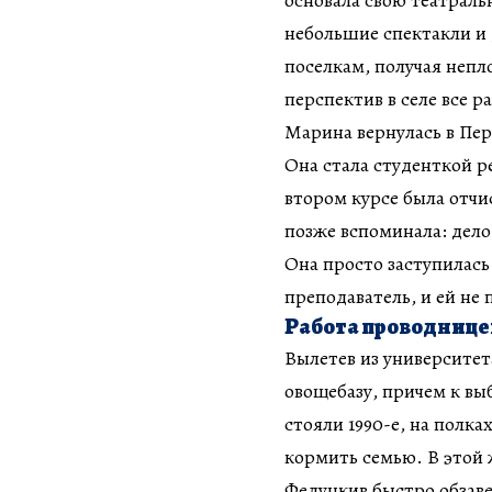
основала свою театраль
небольшие спектакли и 
поселкам, получая непл
перспектив в селе все 
Марина вернулась в Пер
Она стала студенткой р
втором курсе была отчи
позже вспоминала: дело
Она просто заступилась
преподаватель, и ей не
Работа проводнице
Вылетев из университет
овощебазу, причем к в
стояли 1990-е, на полка
кормить семью. В этой 
Федункив быстро обзаве