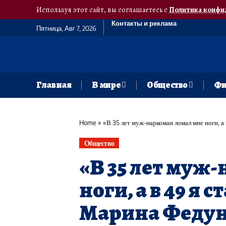
Используя этот сайт, вы соглашаетесь с
Политика конфи
Контакты и реклама
Пятница, Авг 7, 2026
Главная
В мире
Общество
Фи
Home
»
«В 35 лет муж-наркоман ломал мне ноги, а 
Общество
«В 35 лет муж
ноги, а в 49 я 
Марина Федун