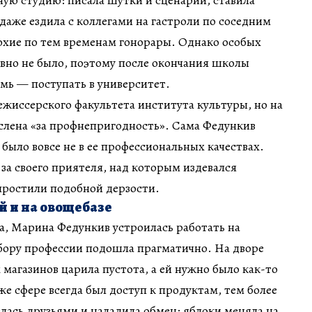
ную студию: писала шутки и сценарии, ставила
даже ездила с коллегами на гастроли по соседним
охие по тем временам гонорары. Однако особых
равно не было, поэтому после окончания школы
мь — поступать в университет.
ежиссерского факультета института культуры, но на
слена «за профнепригодность». Сама Федункив
 было вовсе не в ее профессиональных качествах.
 за своего приятеля, над которым издевался
 простили подобной дерзости.
й и на овощебазе
а, Марина Федункив устроилась работать на
ыбору профессии подошла прагматично. На дворе
х магазинов царила пустота, а ей нужно было как-то
же сфере всегда был доступ к продуктам, тем более
лась друзьями и наладила обмен: яблоки меняла на