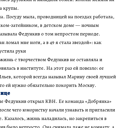
а крупы.
а. Посуду мыла, проводницей на поездах работала,
иком-затейником, в детском доме — ночным
азывала Федункив о том непростом периоде.
 жизнь с творчеством Федункив не оставляла и
овилась в институте. На этот раз ей повезло: ее
льев, которой всегда называл Марину своей лучшей
что ей нужно обязательно покорить Москву.
лице
не Федункив открыл КВН. Ее команда «Добрянка»
после чего юмористку начали узнавать и пригласили
. Казалось, жизнь наладилась, но закрепиться в
в было непросто. Она снимала даже не комнату, а