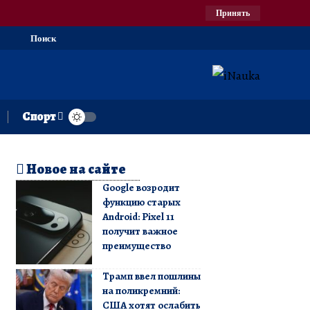
Принять
Поиск
Спорт
Новое на сайте
Google возродит
функцию старых
Android: Pixel 11
получит важное
преимущество
Трамп ввел пошлины
на поликремний:
США хотят ослабить