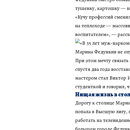
тушенку, картошку — н
«Кучу профессий сменил
на теплоходе — массов
воспитателем», — расск
При этом мечту связать
спустя два года восстан
мастером стал Виктор И
студенткой и говорил, 
Нищая жизнь в сто
Дорогу к столице Мари
попала в Высшую лигу, 
работать на телевидение
большом городе Федунки