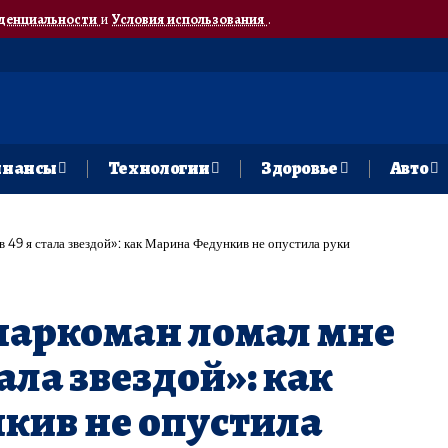
денциальности
и
Условия использования
.
нансы
Технологии
Здоровье
Авто
в 49 я стала звездой»: как Марина Федункив не опустила руки
-наркоман ломал мне
стала звездой»: как
кив не опустила