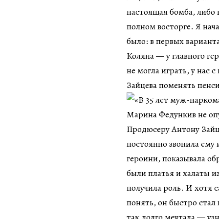
настоящая бомба, либо 
полном восторге. Я нач
было: в первых вариант
Коляна — у главного ге
не могла играть, у нас с
Зайцева поменять пенси
Продюсеру Антону Зайце
постоянно звонила ему 
героини, показывала обр
были платья и халаты из
получила роль. И хотя с
понять, он быстро стал 
так долго мечтала — узн