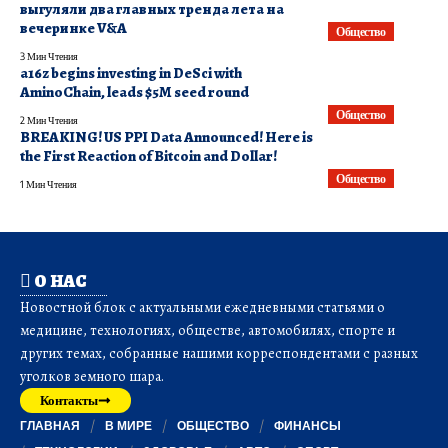
выгуляли два главных тренда лета на
вечеринке V&A
Общество
3 Мин Чтения
a16z begins investing in DeSci with
AminoChain, leads $5M seed round
Общество
2 Мин Чтения
BREAKING! US PPI Data Announced! Here is
the First Reaction of Bitcoin and Dollar!
Общество
1 Мин Чтения
О НАС
Новостной блок с актуальными ежедневными статьями о
медицине, технологиях, обществе, автомобилях, спорте и
других темах, собранные нашими корреспондентами с разных
уголков земного шара.
Контакты
ГЛАВНАЯ
В МИРЕ
ОБЩЕСТВО
ФИНАНСЫ