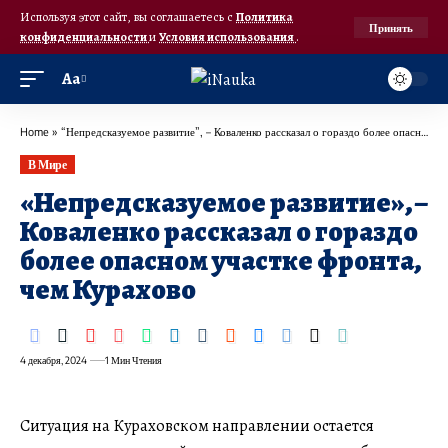
Используя этот сайт, вы соглашаетесь с
Политика
Принять
конфиденциальности
и
Условия использования
.
Аа
Home
»
“Непредсказуемое развитие”, – Коваленко рассказал о гораздо более опасном участке фронта, чем Курахово
В Мире
«Непредсказуемое развитие», –
Коваленко рассказал о гораздо
более опасном участке фронта,
чем Курахово
4 декабря, 2024
1 Мин Чтения
Ситуация на Кураховском направлении остается