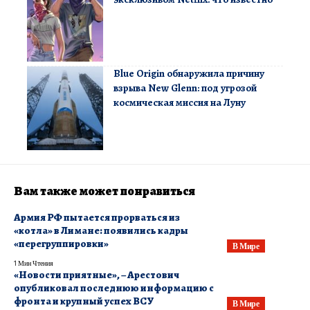
Blue Origin обнаружила причину
взрыва New Glenn: под угрозой
космическая миссия на Луну
Вам также может понравиться
​Армия РФ пытается прорваться из
«котла» в Лимане: появились кадры
«перегруппировки»
В Мире
1 Мин Чтения
«Новости приятные», – Арестович
опубликовал последнюю информацию с
фронта и крупный успех ВСУ
В Мире