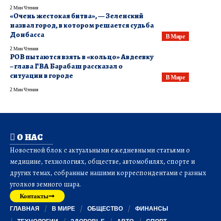
2 Мин Чтения
«Очень жестокая битва», — Зеленский
назвал город, в котором решается судьба
Донбасса
В Мире
2 Мин Чтения
РОВ пытаются взять в «кольцо» Авдеевку
– глава ГВА Барабаш рассказал о
ситуации в городе
В Мире
2 Мин Чтения
О НАС
Новостной блок с актуальными ежедневными статьями о
медицине, технологиях, обществе, автомобилях, спорте и
других темах, собранные нашими корреспондентами с разных
уголков земного шара.
Контакты
ГЛАВНАЯ
В МИРЕ
ОБЩЕСТВО
ФИНАНСЫ