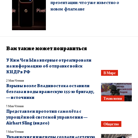
презентации: что уже известно о
новом флагмане
Вам также может понравиться
У Ким Чен Ына впервые отреагировали
на информацию об отправке войск
КНДР в РФ
В Мире
2 Мин Чтения
Взрывы возле Владивостока оставили
без газа и воды вражескую 155-ю бригаду,
— источники
Технологии
1 Мин Чтения
Представлен прототип самолёта с
упрощённой системой управления —
Airhart Sling (видео)
Общество
1 Мин Чтения
Украинские инженеры создали «сетевую