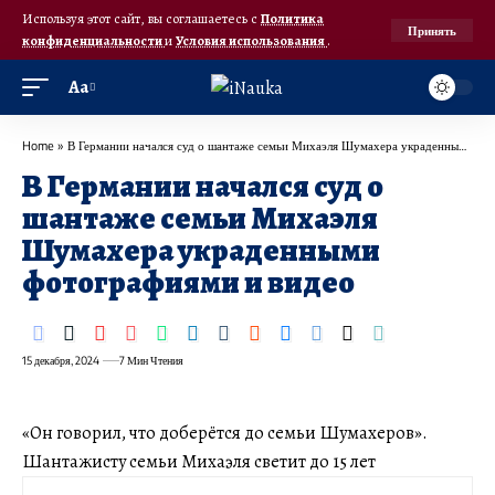
Используя этот сайт, вы соглашаетесь с
Политика
Принять
конфиденциальности
и
Условия использования
.
Аа
Home
»
В Германии начался суд о шантаже семьи Михаэля Шумахера украденными фотографиями и видео
В Германии начался суд о
шантаже семьи Михаэля
Шумахера украденными
фотографиями и видео
15 декабря, 2024
7 Мин Чтения
«Он говорил, что доберётся до семьи Шумахеров».
Шантажисту семьи Михаэля светит до 15 лет