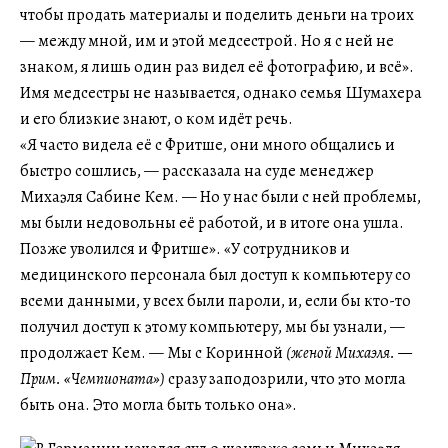
чтобы продать материалы и поделить деньги на троих
— между мной, им и этой медсестрой. Но я с ней не
знаком, я лишь один раз видел её фотографию, и всё».
Имя медсестры не называется, однако семья Шумахера
и его близкие знают, о ком идёт речь.
«Я часто видела её с Фритше, они много общались и
быстро сошлись, — рассказала на суде менеджер
Михаэля Сабине Кем. — Но у нас были с ней проблемы,
мы были недовольны её работой, и в итоге она ушла.
Позже уволился и Фритше». «У сотрудников и
медицинского персонала был доступ к компьютеру со
всеми данными, у всех были пароли, и, если бы кто-то
получил доступ к этому компьютеру, мы бы узнали, —
продолжает Кем. — Мы с Коринной
(женой Михаэля. —
Прим. «Чемпионата»)
сразу заподозрили, что это могла
быть она. Это могла быть только она».