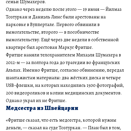
семьи Шумахеров.
Однако через неделю после этого — 19 июня — Йилмаз
Тозтуркан и Даниэль Линс были арестованы на
парковке в Вуппертале. Первого обвинили в
вымогательстве, второго — в пособничестве
вымогательству. Ещё через две недели в собственной
квартире был арестован Маркус Фритше.
Фритше наняли телохранителем Михаэля Шумахера в
2012-м — за полтора года до трагедии во французских
Альпах. Именно Фритше, согласно обвинению, передал
шантажистам материалы: два жёстких диска и четыре
USB-флешки, на которых находились 1500 фотографий,
200 видеороликов и копии медицинских документов.
Однако украл их не Фритше.
Медсестра из Швейцарии
«Фритше сказал, что есть медсестра, которой нужны
деньги, — сказал на суде Тозтуркан. — План был в том,