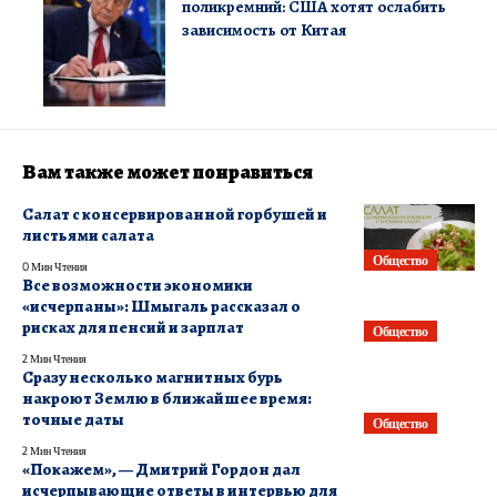
поликремний: США хотят ослабить
зависимость от Китая
Вам также может понравиться
Салат с консервированной горбушей и
листьями салата
Общество
0 Мин Чтения
Все возможности экономики
«исчерпаны»: Шмыгаль рассказал о
рисках для пенсий и зарплат
Общество
2 Мин Чтения
Сразу несколько магнитных бурь
накроют Землю в ближайшее время:
точные даты
Общество
2 Мин Чтения
«Покажем», — Дмитрий Гордон дал
исчерпывающие ответы в интервью для