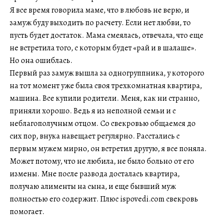
Я все время говорила маме, что в любовь не верю, и
замуж буду выходить по расчету. Если нет любви, то
пусть будет достаток. Мама смеялась, отвечала, что еще
не встретила того, с которым будет «рай и в шалаше».
Но она ошиблась.
Первый раз замуж вышла за одногруппника, у которого
на тот момент уже была своя трехкомнатная квартира,
машина. Все купили родители. Меня, как ни странно,
приняли хорошо. Ведь я из неполной семьи и с
неблагополучным отцом. Со свекровью общаемся до
сих пор, внука навещает регулярно. Расстались с
первым мужем мирно, он встретил другую, я все поняла.
Может потому, что не любила, не было больно от его
измены. Мне после развода досталась квартира,
получаю алименты на сына, и еще бывший муж
полностью его содержит. Плюс ispovedi.com свекровь
помогает.