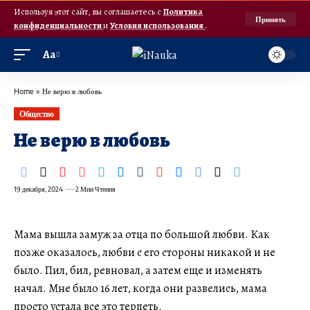
Используя этот сайт, вы соглашаетесь с
Политика
Принять
конфиденциальности
и
Условия использования
.
Аа
Home
»
Не верю в любовь
Общество
Не верю в любовь
19 декабря, 2024
2 Мин Чтения
Мама вышла замуж за отца по большой любви. Как
позже оказалось, любви с его стороны никакой и не
было. Пил, бил, ревновал, а затем еще и изменять
начал. Мне было 16 лет, когда они развелись, мама
просто устала все это терпеть.