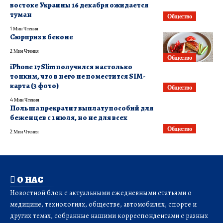
востоке Украины 16 декабря ожидается
туман
Общество
1 Мин Чтения
Сюрприз в беконе
2 Мин Чтения
Общество
iPhone 17 Slim получился настолько
тонким, что в него не поместится SIM-
карта (3 фото)
Общество
4 Мин Чтения
Польша прекратит выплату пособий для
беженцев с 1 июля, но не для всех
Общество
2 Мин Чтения
О НАС
Новостной блок с актуальными ежедневными статьями о
медицине, технологиях, обществе, автомобилях, спорте и
других темах, собранные нашими корреспондентами с разных