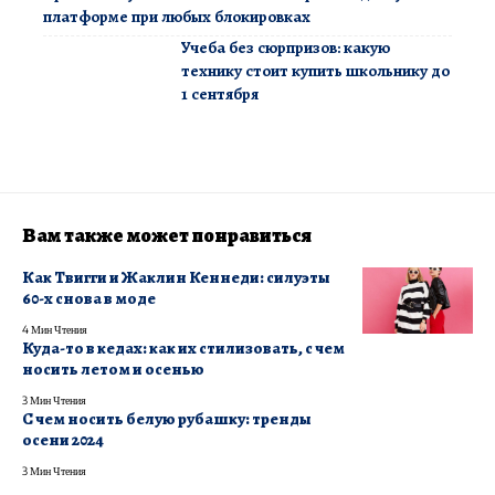
платформе при любых блокировках
Учеба без сюрпризов: какую
технику стоит купить школьнику до
1 сентября
Вам также может понравиться
Как Твигги и Жаклин Кеннеди: силуэты
60-х снова в моде
4 Мин Чтения
Куда-то в кедах: как их стилизовать, с чем
носить летом и осенью
3 Мин Чтения
С чем носить белую рубашку: тренды
осени 2024
3 Мин Чтения