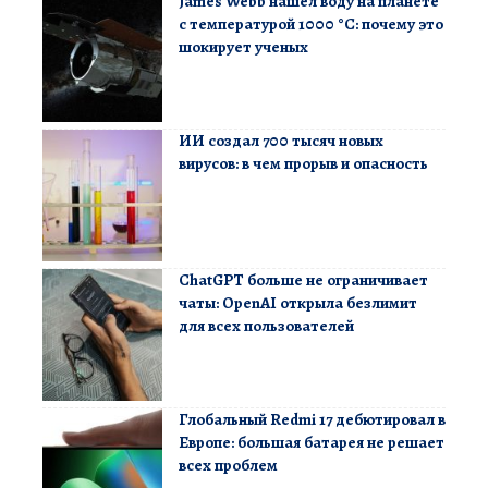
James Webb нашел воду на планете
с температурой 1000 °C: почему это
шокирует ученых
ИИ создал 700 тысяч новых
вирусов: в чем прорыв и опасность
ChatGPT больше не ограничивает
чаты: OpenAI открыла безлимит
для всех пользователей
Глобальный Redmi 17 дебютировал в
Европе: большая батарея не решает
всех проблем