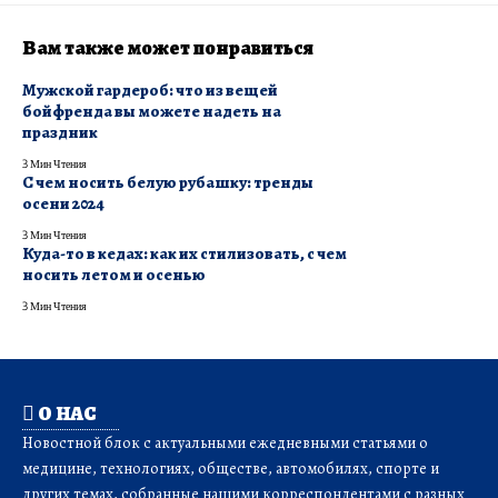
Вам также может понравиться
Мужской гардероб: что из вещей
бойфренда вы можете надеть на
праздник
3 Мин Чтения
С чем носить белую рубашку: тренды
осени 2024
3 Мин Чтения
Куда-то в кедах: как их стилизовать, с чем
носить летом и осенью
3 Мин Чтения
О НАС
Новостной блок с актуальными ежедневными статьями о
медицине, технологиях, обществе, автомобилях, спорте и
других темах, собранные нашими корреспондентами с разных