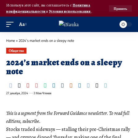
Используя этот сайт, вы соглашаетесь с
Политика
Принять
конфиденциальности
и
Условия использования
.
Аа
Home
»
2024’s market ends on a sleepy note
Общество
2024’s market ends on a sleepy
note
27 декабря, 2024
3 Мин Чтения
This is a segment from the Forward Guidance newsletter. To read full
editions,
subscribe
.
Stocks traded sideways — stalling their pre-Christmas rally
— and cryptos dipped Thursday, making one of the final