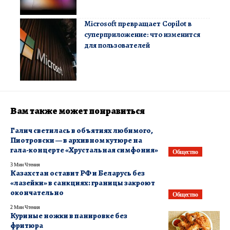
Microsoft превращает Copilot в
суперприложение: что изменится
для пользователей
Вам также может понравиться
Галич светилась в объятиях любимого,
Пиотровски — в архивном кутюре на
гала-концерте «Хрустальная симфония»
Общество
3 Мин Чтения
Казахстан оставит РФ и Беларусь без
«лазейки» в санкциях: границы закроют
окончательно
Общество
2 Мин Чтения
Куриные ножки в панировке без
фритюра