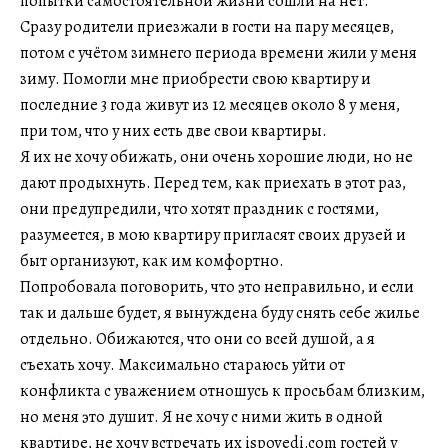
попытки самостоятельной жизни сошли на нет.
Сразу родители приезжали в гости на пару месяцев,
потом с учётом зимнего периода времени жили у меня
зиму. Помогли мне приобрести свою квартиру и
последние 3 года живут из 12 месяцев около 8 у меня,
при том, что у них есть две свои квартиры.
Я их не хочу обижать, они очень хорошие люди, но не
дают продыхнуть. Перед тем, как приехать в этот раз,
они предупредили, что хотят праздник с гостями,
разумеется, в мою квартиру пригласят своих друзей и
быт организуют, как им комфортно.
Попробовала поговорить, что это неправильно, и если
так и дальше будет, я вынуждена буду снять себе жилье
отдельно. Обижаются, что они со всей душой, а я
съехать хочу. Максимально стараюсь уйти от
конфликта с уважением отношусь к просьбам близким,
но меня это душит. Я не хочу с ними жить в одной
квартире, не хочу встречать их ispovedi.com гостей у