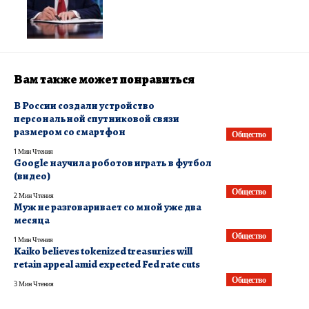
Вам также может понравиться
В России создали устройство
персональной спутниковой связи
размером со смартфон
Общество
1 Мин Чтения
Google научила роботов играть в футбол
(видео)
Общество
2 Мин Чтения
Муж не разговаривает со мной уже два
месяца
Общество
1 Мин Чтения
Kaiko believes tokenized treasuries will
retain appeal amid expected Fed rate cuts
Общество
3 Мин Чтения