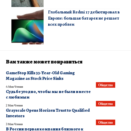
Глобальный Redmi 17 дебютировал в
Европе: большая батарея не решает
всех проблем
Вам также может понравиться
GameStop Kills 33-Year-Old Gaming
Magazine as Stock Price Sinks
Общество
4 Мин Чтения
Судьбе угодно, чтобы мы не были вместе
с любимым
Общество
2 Мин Чтения
Grayscale Opens Horizen Trust to Qualified
Investors
Общество
3 Мин Чтения
В России первая компания близкого к