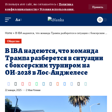
Используя этот сайт, вы соглашаетесь с
Политика
Принять
конфиденциальности
и
Условия использования
.
Аа
Home
»
В IBA надеются, что команда Трампа разберется в ситуации с боксерским турниром на ОИ‑2028 в Лос‑Анджелесе
Общество
В IBA надеются, что команда
Трампа разберется в ситуации
с боксерским турниром на
ОИ‑2028 в Лос‑Анджелесе
22 января, 2025
2 Мин Чтения