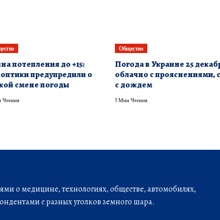
ество
Общество
на потепления до +15:
Погода в Украине 25 декаб
оптики предупредили о
облачно с прояснениями, 
кой смене погоды
с дождем
 Чтения
1 Мин Чтения
ми о медицине, технологиях, обществе, автомобилях,
ондентами с разных уголков земного шара.