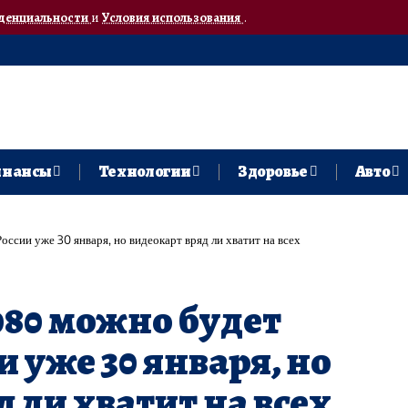
денциальности
и
Условия использования
.
нансы
Технологии
Здоровье
Авто
ссии уже 30 января, но видеокарт вряд ли хватит на всех
080 можно будет
и уже 30 января, но
 ли хватит на всех