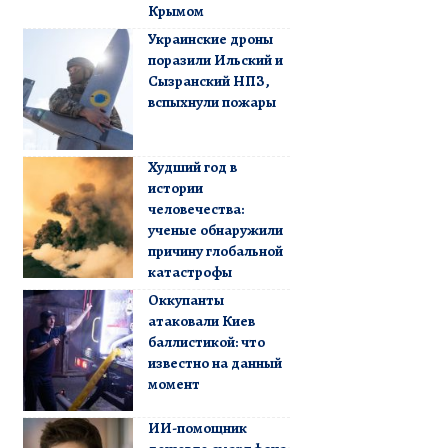
Крымом
Украинские дроны
поразили Ильский и
Сызранский НПЗ,
вспыхнули пожары
Худший год в
истории
человечества:
ученые обнаружили
причину глобальной
катастрофы
Оккупанты
атаковали Киев
баллистикой: что
известно на данный
момент
ИИ-помощник