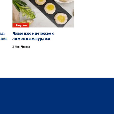
Общество
ря:
Лимонное печенье с
снег
лимонным курдом
3 Мин Чтения