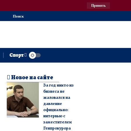
Принять
Поиск
Спорт
Новое на сайте
За год никто из
бизнеса не
жаловался на
давление
официально:
интервью с
заместителем
Генпрокурора