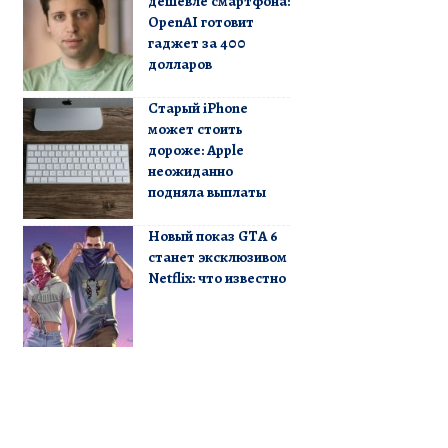
дешевле смартфона:
OpenAI готовит
гаджет за 400
долларов
Старый iPhone
может стоить
дороже: Apple
неожиданно
подняла выплаты
Новый показ GTA 6
станет эксклюзивом
Netflix: что известно