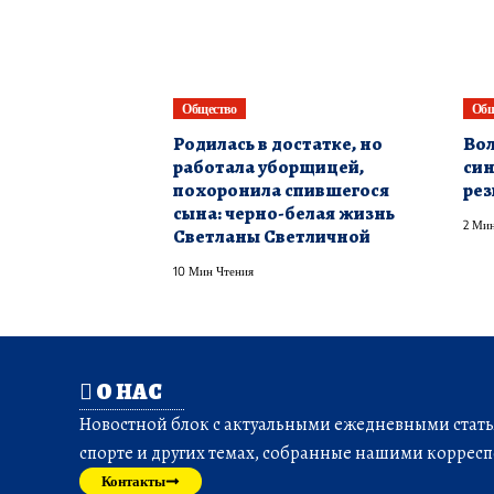
Общество
Общ
Родилась в достатке, но
Вол
работала уборщицей,
син
похоронила спившегося
рез
сына: черно-белая жизнь
2 Мин
Светланы Светличной
10 Мин Чтения
О НАС
Новостной блок с актуальными ежедневными статья
спорте и других темах, собранные нашими корресп
Контакты