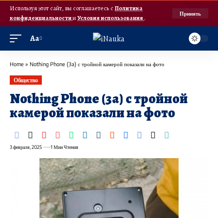
Используя этот сайт, вы соглашаетесь с
Политика
Принять
конфиденциальности
и
Условия использования
.
Аа
Home
»
Nothing Phone (3a) с тройной камерой показали на фото
Общество
Nothing Phone (3a) с тройной
камерой показали на фото
3 февраля, 2025
1 Мин Чтения