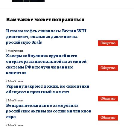
Вам также может понравиться
Цена на нефть снизилась: Brent и WTI
дешевеют, оказывая давление на
российскую Urals
Общество
1 Мин Чтения
​Хакеры «обнулили» крупнейшего
оператора национальной платежной
системы РФ и получили данные
Общество
клиентов
2 Мин Чтения
Украину накроют дожди, но синоптики
обещают и приятный момент
Общество
2 Мин Чтения
Венгрия неожиданно заморозила
российские активы на сотни миллионов
евро
Общество
2 Мин Чтения