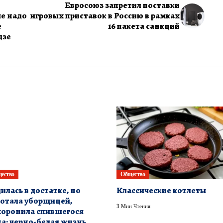
Евросоюз запретил поставки
ые надо
игровых приставок в Россию в рамках
е
16 пакета санкций
дзе
ество
Общество
илась в достатке, но
Классические котлеты
отала уборщицей,
3 Мин Чтения
оронила спившегося
а: черно-белая жизнь