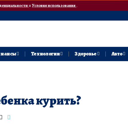
денциальности
и
Условия использования
.
нансы
Технологии
Здоровье
Авто
ебенка курить?