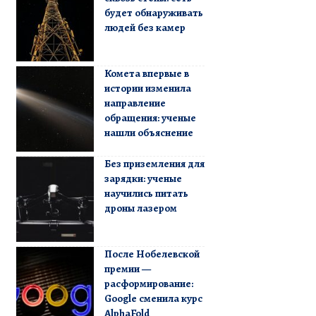
будет обнаруживать
людей без камер
Комета впервые в
истории изменила
направление
обращения: ученые
нашли объяснение
Без приземления для
зарядки: ученые
научились питать
дроны лазером
После Нобелевской
премии —
расформирование:
Google сменила курс
AlphaFold