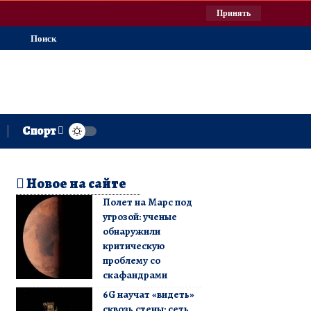
Принять
Поиск
Спорт
Новое на сайте
Полет на Марс под
угрозой: ученые
обнаружили
критическую
проблему со
скафандрами
6G научат «видеть»
сквозь стены: сеть