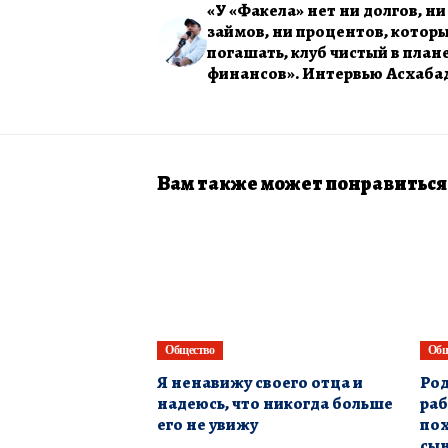
«У «Факела» нет ни долгов, ни
займов, ни процентов, котор
погашать, клуб чистый в план
финансов». Интервью Асхаба
Вам также может понравиться
Общество
Общ
Я ненавижу своего отца и
Род
надеюсь, что никогда больше
раб
его не увижу
пох
сын