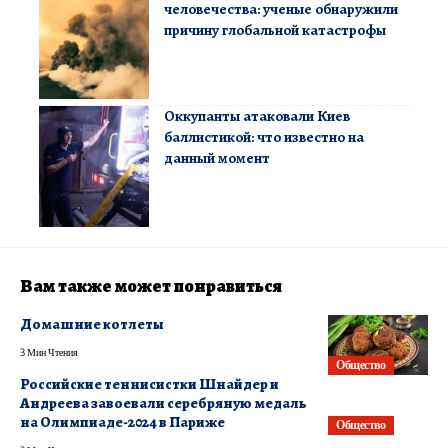
человечества: ученые обнаружили
причину глобальной катастрофы
Оккупанты атаковали Киев
баллистикой: что известно на
данный момент
Вам также может понравиться
Домашние котлеты
3 Мин Чтения
Общество
Российские теннисистки Шнайдер и
Андреева завоевали серебряную медаль
на Олимпиаде-2024 в Париже
Общество