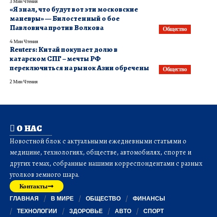
3 Мин Чтения
«Я знал, что будут вот эти московские
маневры» — Билостенный о бое
Павловича против Волкова
Общество
4 Мин Чтения
Reuters: Китай покупает долю в
катарском СПГ – мечты РФ
переключиться на рынок Азии обречены
Общество
2 Мин Чтения
О НАС
Новостной блок с актуальными ежедневными статьями о
медицине, технологиях, обществе, автомобилях, спорте и
других темах, собранные нашими корреспондентами с разных
уголков земного шара.
Контакты
ГЛАВНАЯ
В МИРЕ
ОБЩЕСТВО
ФИНАНСЫ
ТЕХНОЛОГИИ
ЗДОРОВЬЕ
АВТО
СПОРТ