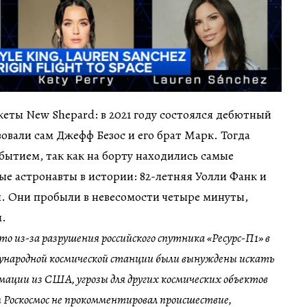
кеты New Shepard: в 2021 году состоялся дебютный
вовали сам Джефф Безос и его брат Марк. Тогда
бытием, так как на борту находились самые
е астронавты в истории: 82-летняя Уолли Фанк и
н. Они пробыли в невесомости четыре минуты,
м.
то из-за разрушения российского спутника «Ресурс-П1» в
народной космической станции были вынуждены искать
мации из США, угрозы для других космических объектов
м Роскосмос не прокомментировал происшествие,