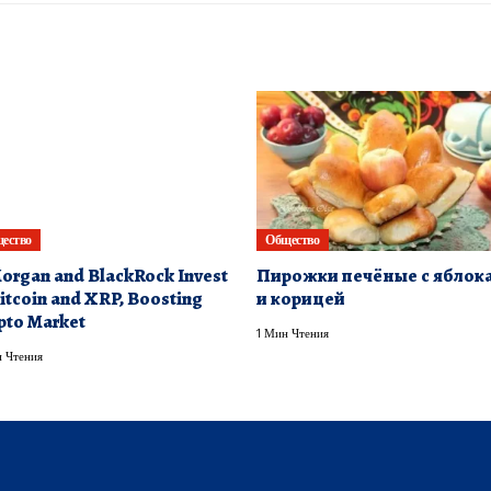
ество
Общество
organ and BlackRock Invest
Пирожки печёные с яблок
Bitcoin and XRP, Boosting
и корицей
pto Market
1 Мин Чтения
 Чтения