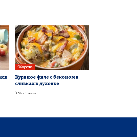
Общество
ами
Куриное филе с беконом в
сливках в духовке
3 Мин Чтения