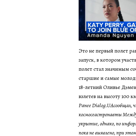
Это не первый полет ра
запуск, в котором участ
полет стал значимым со
старшие и самые молоды
18-летний Оливье Дэме
взлетев на высоту 100 к
Ранее Dialog.UAсообщал, ч
космосеастронавты Между
укрытие, однако, по инфор
пока не выявлено, при это