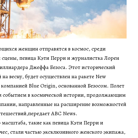
ющихся женщин отправятся в космос, среди
й сцены, певица Кэти Перри и журналистка Лорен
миллиардера Джеффа Безоса. Этот исторический
 на весну, будет осуществлен на ракете New
 компанией Blue Origin, основанной Безосом. Полет
м событием в космической истории, продолжающим
пании, направленные на расширение возможностей
утешествий,передает ABC News.
масштаба, такие как певица Кэти Перри и
ес, стали частью эксклюзивного женского экипажа,