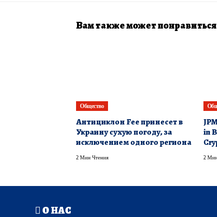
Вам также может понравиться
Общество
Общ
Антициклон Fee принесет в
JPM
Украину сухую погоду, за
in 
исключением одного региона
Cry
2 Мин Чтения
2 Мин
О НАС