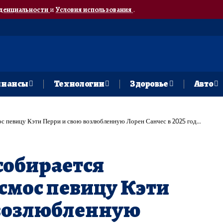
денциальности
и
Условия использования
.
нансы
Технологии
Здоровье
Авто
евицу Кэти Перри и свою возлюбленную Лорен Санчес в 2025 году – ABC News
собирается
осмос певицу Кэти
 возлюбленную