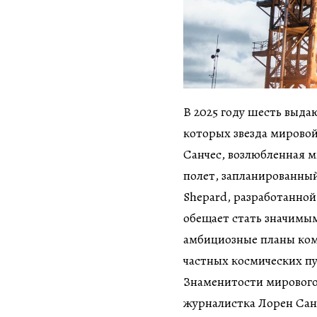
В 2025 году шесть выда
которых звезда мирово
Санчес, возлюбленная 
полет, запланированный
Shepard, разработанной
обещает стать значимы
амбициозные планы ком
частных космических п
Знаменитости мирового 
журналистка Лорен Санч