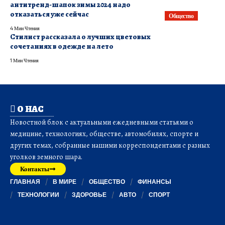
антитренд-шапок зимы 2024 надо
отказаться уже сейчас
Общество
4 Мин Чтения
Стилист рассказала о лучших цветовых
сочетаниях в одежде на лето
1 Мин Чтения
О НАС
Новостной блок с актуальными ежедневными статьями о
медицине, технологиях, обществе, автомобилях, спорте и
других темах, собранные нашими корреспондентами с разных
уголков земного шара.
Контакты
ГЛАВНАЯ
В МИРЕ
ОБЩЕСТВО
ФИНАНСЫ
ТЕХНОЛОГИИ
ЗДОРОВЬЕ
АВТО
СПОРТ