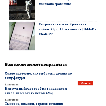
показало сравнение
Сохраните свои изображения
сейчас: OpenAI отключает DALL-E в
ChatGPT
Вам также может понравиться
Стало известно, как выбрать пуховик по
типу фигуры
Общество
2 Мин Чтения
Капсульный гардероб в итальянском
стиле: что носить летом 2024
2 Мин Чтения
Тыковка, помпон, стразы: от каких