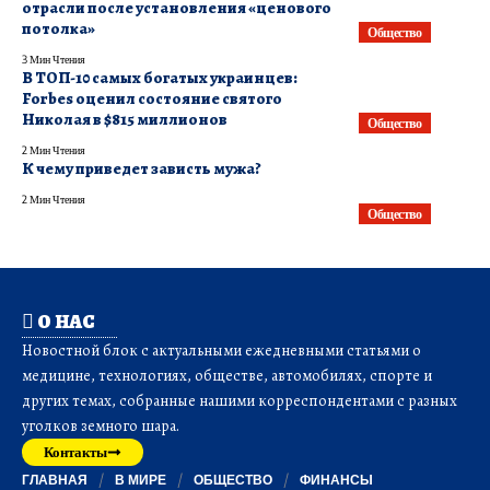
отрасли после установления «ценового
потолка»
Общество
3 Мин Чтения
В ТОП-10 самых богатых украинцев:
Forbes оценил состояние святого
Николая в $815 миллионов
Общество
2 Мин Чтения
К чему приведет зависть мужа?
2 Мин Чтения
Общество
О НАС
Новостной блок с актуальными ежедневными статьями о
медицине, технологиях, обществе, автомобилях, спорте и
других темах, собранные нашими корреспондентами с разных
уголков земного шара.
Контакты
ГЛАВНАЯ
В МИРЕ
ОБЩЕСТВО
ФИНАНСЫ