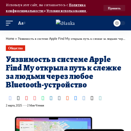
Используя этот сайт, вы соглашаетесь с
Политика
Принять
конфиденциальности
и
Условия использования
.
Аа
Home
»
Уязвимость в системе Apple Find My открыла путь к слежке за людьми через любое Bluetooth-устройство
Общество
Уязвимость в системе Apple
Find My открыла путь к слежке
за людьми через любое
Bluetooth-устройство
2 марта, 2025
2 Мин Чтения