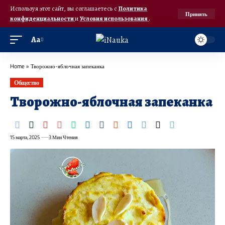
Используя этот сайт, вы соглашаетесь с
Политика
Принять
конфиденциальности
и
Условия использования
.
Аа
Home
»
Творожно-яблочная запеканка
Общество
Творожно-яблочная запеканка
15 марта, 2025
3 Мин Чтения