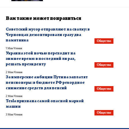
Вам также может понравиться
Советский мусор отправляют на свалку: в
Черновцах демонтировали сразу два
памятника
Общество
1 Мин Чтения
Украина этой ночью переходит на
зимнее время: в последний ли раз,
решать президенту
Общество
2 Мин Чтения
​За имперские амбиции Путина заплатят
пенсионеры: в бюджете РФ рекордное
снижение средств для пенсий
Общество
2 Мин Чтения
Tesla признана самой опасной маркой
машин
Общество
3 Мин Чтения