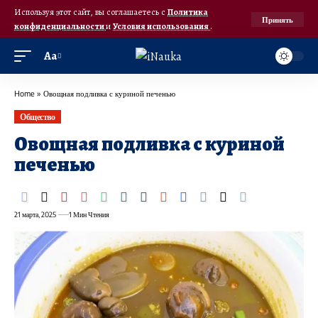
Используя этот сайт, вы соглашаетесь с
Политика
Принять
конфиденциальности
и
Условия использования
.
Аа
Home
»
Овощная подливка с куриной печенью
Общество
Овощная подливка с куриной
печенью
21 марта, 2025
1 Мин Чтения