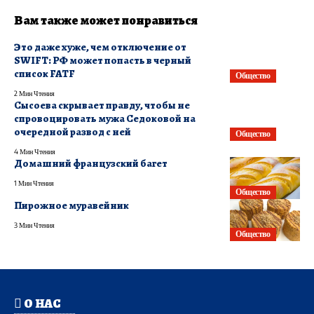
Вам также может понравиться
​Это даже хуже, чем отключение от
SWIFT: РФ может попасть в черный
список FATF
Общество
2 Мин Чтения
Сысоева скрывает правду, чтобы не
спровоцировать мужа Седоковой на
очередной развод с ней
Общество
4 Мин Чтения
Домашний французский багет
1 Мин Чтения
Общество
Пирожное муравейник
3 Мин Чтения
Общество
О НАС