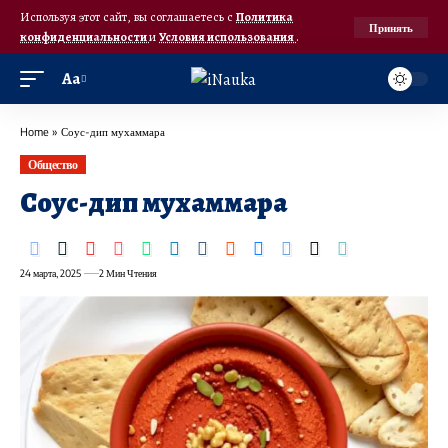
Используя этот сайт, вы соглашаетесь с
Политика
Принять
конфиденциальности
и
Условия использования
.
Аа
Home
»
Соус-дип мухаммара
Общество
Соус-дип мухаммара
24 марта, 2025
2 Мин Чтения