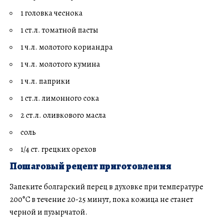
1 головка чеснока
1 ст.л. томатной пасты
1 ч.л. молотого кориандра
1 ч.л. молотого кумина
1 ч.л. паприки
1 ст.л. лимонного сока
2 ст.л. оливкового масла
соль
1/4 ст. грецких орехов
Пошаговый рецепт приготовления
Запеките болгарский перец в духовке при температуре
200°C в течение 20-25 минут, пока кожица не станет
черной и пузырчатой.