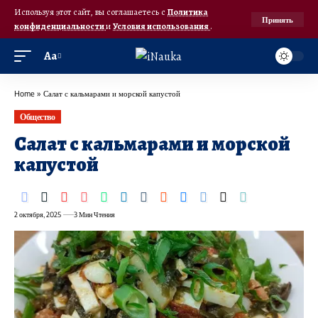
Используя этот сайт, вы соглашаетесь с
Политика
Принять
конфиденциальности
и
Условия использования
.
Аа
Home
»
Салат с кальмарами и морской капустой
Общество
Салат с кальмарами и морской
капустой
2 октября, 2025
3 Мин Чтения