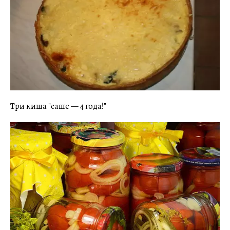
Три киша "саше — 4 года!"