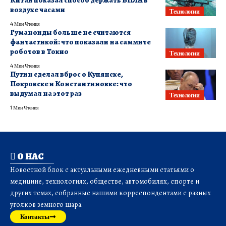
Китай показал способ держать БПЛА в
воздухе часами
Технологии
4 Мин Чтения
Гуманоиды больше не считаются
фантастикой: что показали на саммите
роботов в Токио
Технологии
4 Мин Чтения
Путин сделал вброс о Купянске,
Покровске и Константиновке: что
выдумал на этот раз
Технологии
1 Мин Чтения
О НАС
Новостной блок с актуальными ежедневными статьями о
медицине, технологиях, обществе, автомобилях, спорте и
других темах, собранные нашими корреспондентами с разных
уголков земного шара.
Контакты