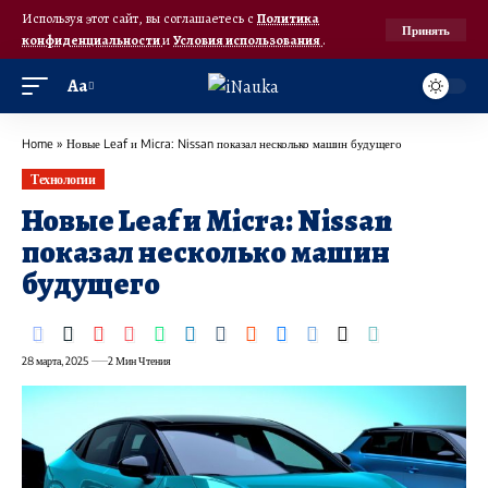
Используя этот сайт, вы соглашаетесь с
Политика
Принять
конфиденциальности
и
Условия использования
.
Аа
Home
»
Новые Leaf и Micra: Nissan показал несколько машин будущего
Технологии
Новые Leaf и Micra: Nissan
показал несколько машин
будущего
28 марта, 2025
2 Мин Чтения