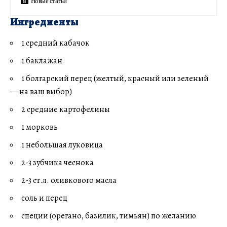
Новые статьи
Ингредиенты
1 средний кабачок
1 баклажан
1 болгарский перец (желтый, красный или зеленый
— на ваш выбор)
2 средние картофелины
1 морковь
1 небольшая луковица
2-3 зубчика чеснока
2-3 ст.л. оливкового масла
соль и перец
специи (орегано, базилик, тимьян) по желанию