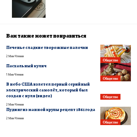
Вам также может понравиться
Печенье сладкие творожные палочки
2 Мин Чтения
Общество
Пасхальный кулич
1 Мин Чтения
Общество
В небо США взлетел первый серийный
электрический самолёт, который был
создан с нуля (видео)
Общество
2 Мин Чтения
Пудинг из манной крупы рецепт 1861 года
2 Мин Чтения
Общество