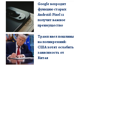
Google возродит
функцию старых
Android: Pixel 11
получит важное
преимущество
Трамп ввел пошлины
на поликремний:
США хотят ослабить
зависимость от
Китая