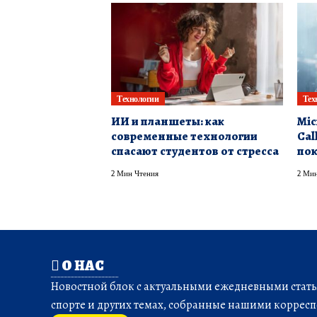
Технологии
Тех
ИИ и планшеты: как
Mic
современные технологии
Call
спасают студентов от стресса
пок
2 Мин Чтения
2 Мин
О НАС
Новостной блок с актуальными ежедневными статья
спорте и других темах, собранные нашими корресп