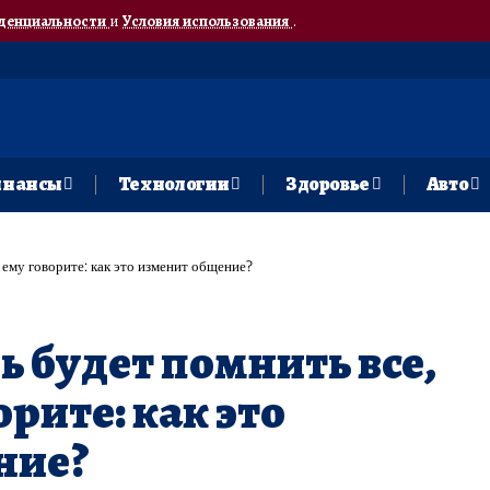
денциальности
и
Условия использования
.
нансы
Технологии
Здоровье
Авто
 ему говорите: как это изменит общение?
ь будет помнить все,
орите: как это
ние?