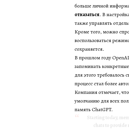
больше личной информа
отказаться
. В настройк
также управлять отдел
Кроме того, можно спро
воспользоваться режим
сохраняется.
В прошлом году OpenAI
запоминать конкретные 
для этого требовалось 
процесс стал более ав
Компания отмечает, что
умолчанию для всех пол
память ChatGPT.
Starting today, mem
chats to provide