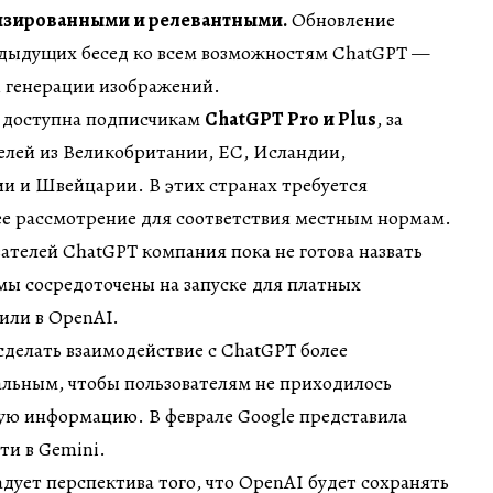
изированными и релевантными.
Обновление
едыдущих бесед ко всем возможностям ChatGPT —
и генерации изображений.
т доступна подписчикам
ChatGPT Pro и Plus
, за
елей из Великобритании, ЕС, Исландии,
и и Швейцарии. В этих странах требуется
е рассмотрение для соответствия местным нормам.
ателей ChatGPT компания пока не готова назвать
 мы сосредоточены на запуске для платных
или в OpenAI.
делать взаимодействие с ChatGPT более
альным, чтобы пользователям не приходилось
ную информацию. В феврале Google представила
и в Gemini.
адует перспектива того, что OpenAI будет сохранять