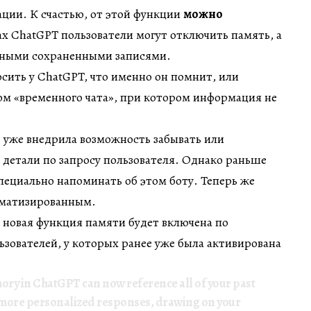
ции. К счастью, от этой функции
можно
ах ChatGPT пользователи могут отключить память, а
ьными сохраненными записями.
сить у ChatGPT, что именно он помнит, или
ом «временного чата», при котором информация не
 уже внедрила возможность забывать или
детали по запросу пользователя. Однако раньше
специально напоминать об этом боту. Теперь же
томатизированным.
 новая функция памяти будет включена по
ьзователей, у которых ранее уже была активирована
ory in ChatGPT can now reference all of your past
 more personalized responses, drawing on your