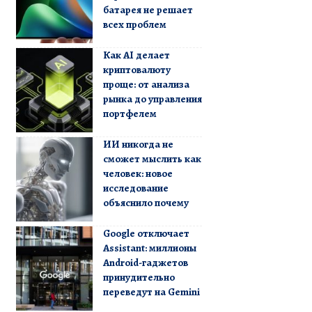
батарея не решает
всех проблем
Как AI делает
криптовалюту
проще: от анализа
рынка до управления
портфелем
ИИ никогда не
сможет мыслить как
человек: новое
исследование
объяснило почему
Google отключает
Assistant: миллионы
Android-гаджетов
принудительно
переведут на Gemini