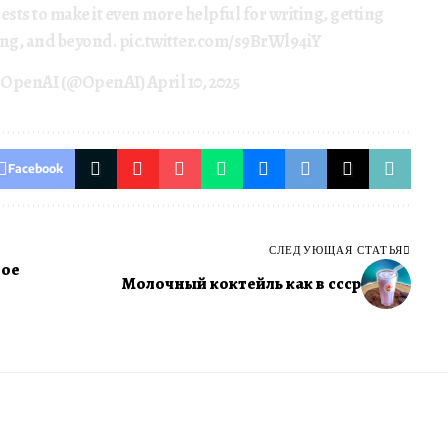
sts to make it even more helpful for writing, getting
ing, and beyond.
pic.twitter.com/s9BrWl94iY
 OpenAI (@OpenAI)
April 10, 2025
Facebook
СЛЕДУЮЩАЯ СТАТЬЯ
ное
Молочный коктейль как в ссср