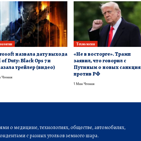
нологии
Технологии
rosoft назвала дату выхода
«Не в восторге». Трамп
 of Duty: Black Ops 7 и
заявил, что говорил с
азала трейлер (видео)
Путиным о новых санкция
против РФ
 Чтения
1 Мин Чтения
ми о медицине, технологиях, обществе, автомобилях,
ондентами с разных уголков земного шара.