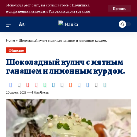
Используя этот сайт, вы соглашаетесь с
Политика
Принять
конфиденциальности
и
Условия использования
.
Аа
Home
»
Шоколадный кулич с мятным ганашем и лимонным курдом.
Общество
Шоколадный кулич с мятным
ганашем и лимонным курдом.
20 апреля, 2025
1 Мин Чтения