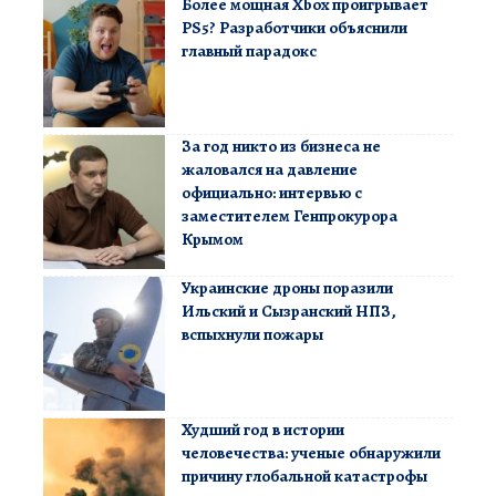
Более мощная Xbox проигрывает
PS5? Разработчики объяснили
главный парадокс
За год никто из бизнеса не
жаловался на давление
официально: интервью с
заместителем Генпрокурора
Крымом
Украинские дроны поразили
Ильский и Сызранский НПЗ,
вспыхнули пожары
Худший год в истории
человечества: ученые обнаружили
причину глобальной катастрофы