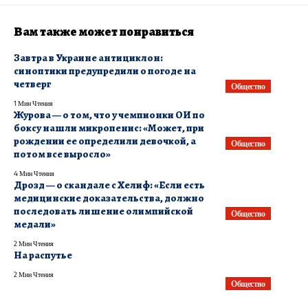
Вам также может понравиться
Завтра в Украине антициклон:
синоптики предупредили о погоде на
четверг
Общество
1 Мин Чтения
Журова — о том, что у чемпионки ОИ по
боксу нашли микропенис: «Может, при
рождении ее определили девочкой, а
Общество
потом все выросло»
4 Мин Чтения
Дрозд — о скандале с Хелиф: «Если есть
медицинские доказательства, должно
последовать лишение олимпийской
Общество
медали»
2 Мин Чтения
На распутье
2 Мин Чтения
Общество