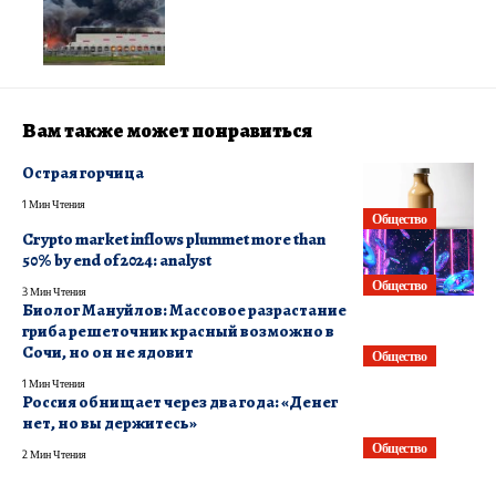
Вам также может понравиться
Острая горчица
1 Мин Чтения
Общество
Crypto market inflows plummet more than
50% by end of 2024: analyst
Общество
3 Мин Чтения
Биолог Мануйлов: Массовое разрастание
гриба решеточник красный возможно в
Сочи, но он не ядовит
Общество
1 Мин Чтения
Россия обнищает через два года: «Денег
нет, но вы держитесь»
Общество
2 Мин Чтения