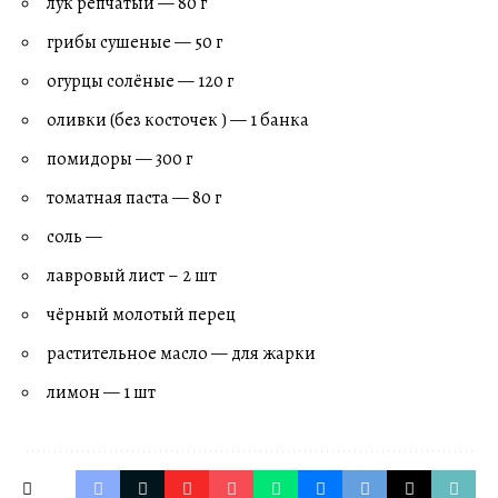
лук репчатый — 80 г
грибы сушеные — 50 г
огурцы солёные — 120 г
оливки (без косточек ) — 1 банка
помидоры — 300 г
томатная паста — 80 г
соль —
лавровый лист – 2 шт
чёрный молотый перец
растительное масло — для жарки
лимон — 1 шт