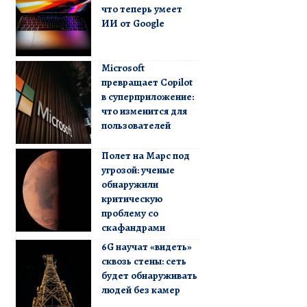
что теперь умеет
ИИ от Google
Microsoft
превращает Copilot
в суперприложение:
что изменится для
пользователей
Полет на Марс под
угрозой: ученые
обнаружили
критическую
проблему со
скафандрами
6G научат «видеть»
сквозь стены: сеть
будет обнаруживать
людей без камер