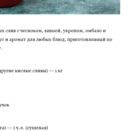
ых слив с чесноком, кинзой, укропом, омбало и
ус и аромат для любых блюд, приготовленный по
.
другие кислые сливы) — 1 кг
учок
а) — 1 ч.л. (сушеная)