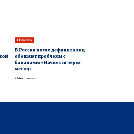
Общество
В России после дефицита яиц
ской
обещают проблемы с
бананами: «Начнется через
месяц»
2 Мин Чтения