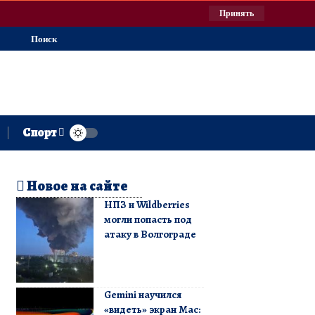
Принять
Поиск
Спорт
Новое на сайте
НПЗ и Wildberries
могли попасть под
атаку в Волгограде
Gemini научился
«видеть» экран Mac: