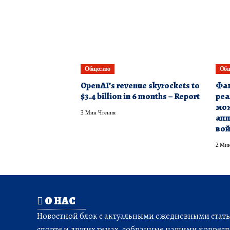
Общество
Общ
OpenAI’s revenue skyrockets to
Фан
$3.4 billion in 6 months – Report
реа
мо
3 Мин Чтения
апп
во
2 Мин
О НАС
Новостной блок с актуальными ежедневными статья
спорте и других темах, собранные нашими корресп