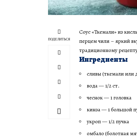
Соус «Ткемали» из кисл
ПОДЕЛИТЬСЯ
перцем чили – яркий вк
традиционному рецепту
Ингредиенты
сливы (ткемали или 
вода — 1/2 ст.
чеснок — 1 головка
кинза — 1 большой п
укроп — 1/2 пучка
омбало (болотная мят