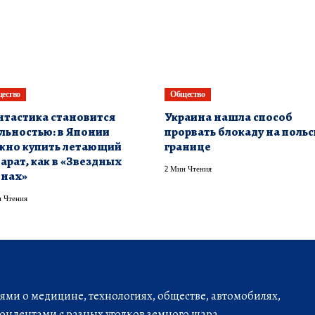
ество
Общество
тастика становится
Украина нашла способ
льностью: в Японии
прорвать блокаду на поль
жно купить летающий
границе
арат, как в «Звездных
2 Мин Чтения
йнах»
 Чтения
ми о медицине, технологиях, обществе, автомобилях,
ондентами с разных уголков земного шара.