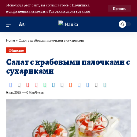
Используя этот сайт, вы соглашаетесь с
Политика
Принять
конфиденциальности
и
Условия использования
.
Аа
Home
»
Салат с крабовыми палочками с сухариками
Общество
Салат с крабовыми палочками с
сухариками
9 мая, 2025
0 Мин Чтения