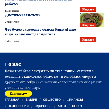
работе?
Общество
1 Мин Чтения
Диетическая печень
0 Мин Чтения
Общество
Что будет с курсом доллара в ближайшие
годы: экономист дал прогноз
Общество
2 Мин Чтения
О НАС
Новостной блок с актуальными ежедневными статьями о
медицине, технологиях, обществе, автомобилях, спорте и
других темах, собранные нашими корреспондентами с разных
уголков земного шара.
Контакты
ГЛАВНАЯ
В МИРЕ
ОБЩЕСТВО
ФИНАНСЫ
ТЕХНОЛОГИИ
ЗДОРОВЬЕ
АВТО
СПОРТ