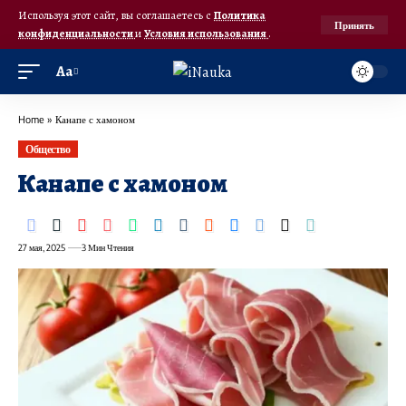
Используя этот сайт, вы соглашаетесь с
Политика
Принять
конфиденциальности
и
Условия использования
.
Аа
Home
»
Канапе с хамоном
Общество
Канапе с хамоном
27 мая, 2025
3 Мин Чтения