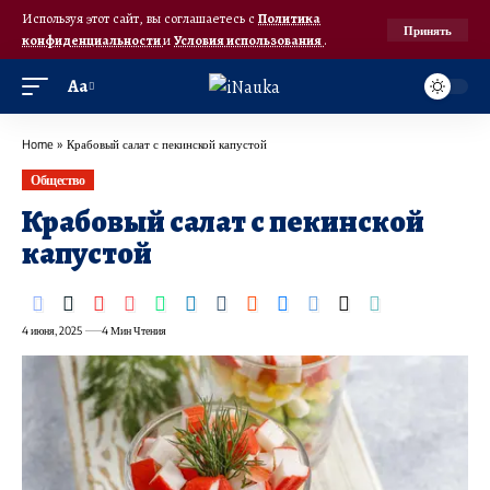
Используя этот сайт, вы соглашаетесь с
Политика
Принять
конфиденциальности
и
Условия использования
.
Аа
Home
»
Крабовый салат с пекинской капустой
Общество
Крабовый салат с пекинской
капустой
4 июня, 2025
4 Мин Чтения