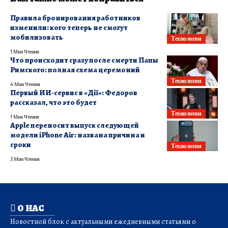
Правила бронирования работников
изменили: кого теперь не смогут
мобилизовать
Технологии
1 Мин Чтения
Что происходит сразу после смерти Папы
Римского: полная схема церемоний
Технологии
4 Мин Чтения
Первый ИИ-сервис в «Дії»: Федоров
рассказал, что это будет
Технологии
1 Мин Чтения
Apple переносит выпуск следующей
модели iPhone Air: названа причина и
сроки
Технологии
3 Мин Чтения
О НАС
Новостной блок с актуальными ежедневными статьями о