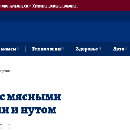
денциальности
и
Условия использования
.
нансы
Технологии
Здоровье
Авто
 нутом
 с мясными
и и нутом