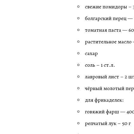
свежие помидоры – 
болгарский перец — 
томатная паста — 60
растительное масло
сахар
соль – 1 ст.л.
лавровый лист – 2 ш
чёрный молотый пер
для фрикаделек:
говяжий фарш — 400
репчатый лук – 50 г