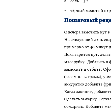
соль – 5 г
чёрный молотый пер
Пошаговый реце
С вечера замочить нут в 
На следующий день свар
примерно от 40 минут до
Пока варится нут, дела
мясорубку. Добавить в
вымесить и отбить. Сф
(весом 10-12 грамм), у 
аккуратно добавить фр
Когда закипит, добавит
Сделать зажарку. Репча
обжарить. Добавить ме