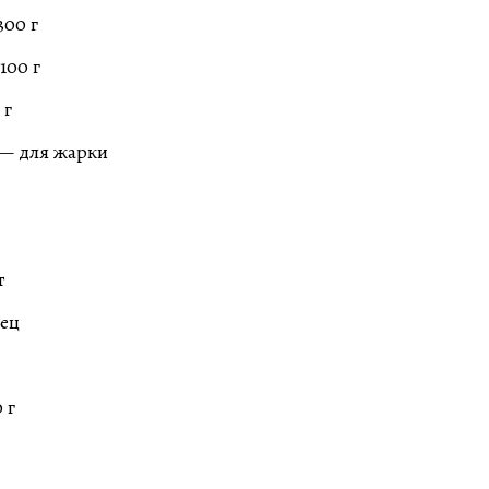
300 г
100 г
 г
 — для жарки
т
ец
 г