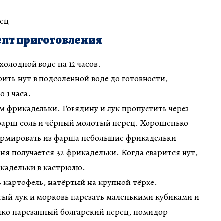
ец
пт приготовления
холодной воде на 12 часов.
ить нут в подсоленной воде до готовности,
 1 часа.
ем фрикадельки. Говядину и лук пропустить через
 фарш соль и чёрный молотый перец. Хорошенько
ормировать из фарша небольшие фрикадельки
меня получается 32 фрикадельки. Когда сварится нут,
икадельки в кастрюлю.
ь картофель, натёртый на крупной тёрке.
тый лук и морковь нарезать маленькими кубиками и
лко нарезанный болгарский перец, помидор