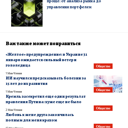
проще: от анализа рынка до
управления портфелем
Вам также может понравиться
«Желтое» предупреждение: в Украине 31
января ожидается сильный ветер и
гололедица
Общество
1 Мин Чтения
ИИ научился предсказывать болезни за
15 лет до их развития
Общество
1 Мин Чтения
Кремль засекретил еще один результат
правления Путина: хуже еще не было
Общество
2 Мин Чтения
Любовь к жене друга закончилась
полным для меня крахом
Общество