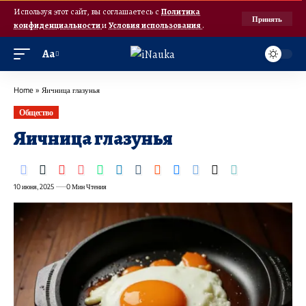
Используя этот сайт, вы соглашаетесь с
Политика
Принять
конфиденциальности
и
Условия использования
.
Аа
Home
»
Яичница глазунья
Общество
Яичница глазунья
10 июня, 2025
0 Мин Чтения