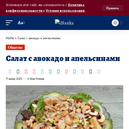
Используя этот сайт, вы соглашаетесь с
Политика
Принять
конфиденциальности
и
Условия использования
.
Аа
Home
»
Салат с авокадо и апельсинами
Общество
Салат с авокадо и апельсинами
11 июня, 2025
4 Мин Чтения