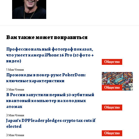
Вам также может понравиться
Профессиональный фотограф показал,
что умеет камера iPhone 16 Pro (10 фото +
видео)
Общество
1 Мин Чтения
Промокоды в покер-руме PokerDom:
ключевые характеристики
Общество
3 Мин Чтения
В России запустили первый 50-кубитный
квантовый компьютер на холодных
атомах
Общество
3 Мин Чтения
Japan’s DPP leader pledges crypto tax cuts if
elected
Общество
3 Мин Чтения