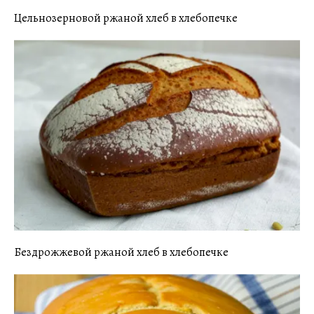
Цельнозерновой ржаной хлеб в хлебопечке
Бездрожжевой ржаной хлеб в хлебопечке