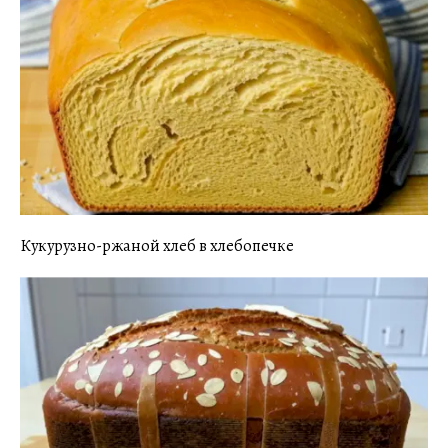
Кукурузно-ржаной хлеб в хлебопечке