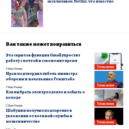
эксклюзивом Netflix: что известно
Вам также может понравиться
Эта скрытая функция Gmail упростит
работу с почтой и сэкономит время
Технологии
3 Мин Чтения
Иран подтвердил гибель министра
обороны и начальника Генштаба
Технологии
1 Мин Чтения
Как выбрать электроодеяло и забыть о
холоде
Технологии
5 Мин Чтения
Шабунин получил подозрение в
уклонении от военной службы и
мошенничестве
Технологии