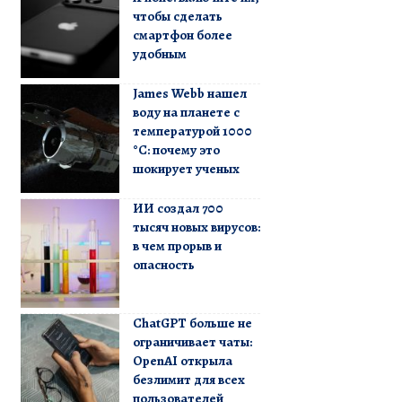
чтобы сделать
смартфон более
удобным
James Webb нашел
воду на планете с
температурой 1000
°C: почему это
шокирует ученых
ИИ создал 700
тысяч новых вирусов:
в чем прорыв и
опасность
ChatGPT больше не
ограничивает чаты:
OpenAI открыла
безлимит для всех
пользователей