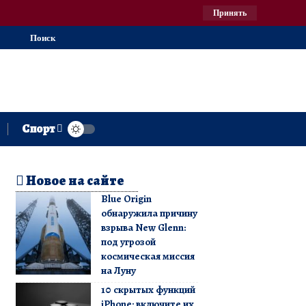
Принять
Поиск
Спорт
Новое на сайте
Blue Origin
обнаружила причину
взрыва New Glenn:
под угрозой
космическая миссия
на Луну
10 скрытых функций
iPhone: включите их,