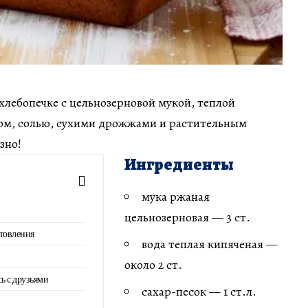
хлебопечке с цельнозерновой мукой, теплой
ром, солью, сухими дрожжами и растительным
зно!
Ингредиенты
мука ржаная
цельнозерновая — 3 ст.
товления
вода теплая кипяченая —
около 2 ст.
сь с друзьями
сахар-песок — 1 ст.л.