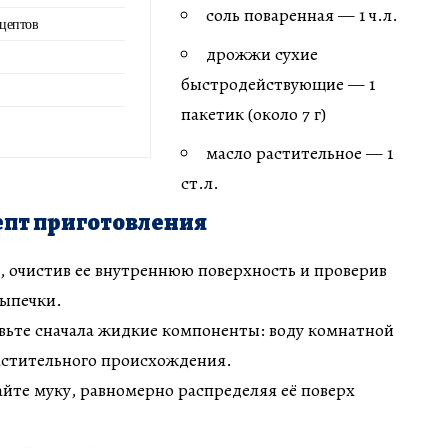
соль поваренная — 1 ч.л.
ецептов
дрожжи сухие
быстродействующие — 1
пакетик (около 7 г)
масло растительное — 1
ст.л.
пт приготовления
, очистив ее внутреннюю поверхность и проверив
выпечки.
вьте сначала жидкие компоненты: воду комнатной
астительного происхождения.
йте муку, равномерно распределяя её поверх