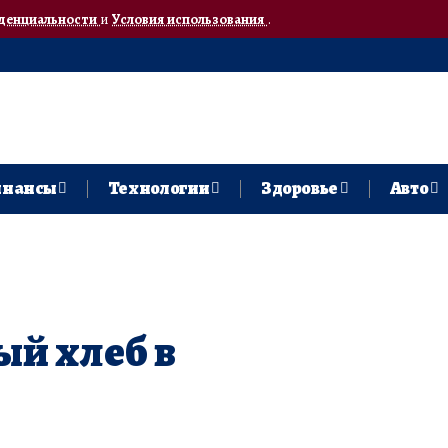
денциальности
и
Условия использования
.
нансы
Технологии
Здоровье
Авто
й хлеб в