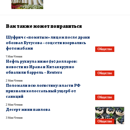
Вам также может понравиться
Шуфрич с «помятым» лицом после драки
обозвал Бутусова – соцсети взорвались
фотожабами
Общество
1 Мин Чтения
Нефть рухнула ниже $90 долларов:
новости из Ирана и Китая крупно
обвалили баррель – ​Reuters
Общество
2 Мин Чтения
Поломали всю логистику: власти РФ
признали колоссальный ущерб от
санкций
Общество
2 Мин Чтения
Десерт мини павлова
3 Мин Чтения
Общество