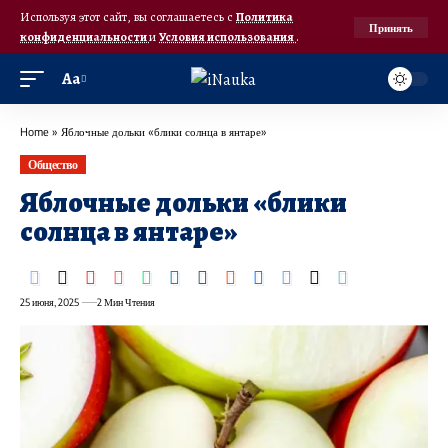
Используя этот сайт, вы соглашаетесь с
Политика
Принять
конфиденциальности
и
Условия использования
.
Аа
Home
»
Яблочные дольки «блики солнца в янтаре»
Общество
Яблочные дольки «блики
солнца в янтаре»
25 июня, 2025
2 Мин Чтения