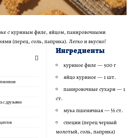
овке с куриным филе, яйцом, панировочными
ями (перец, соль, паприка). Легко и вкусно!
Ингредиенты
куриное филе — 500 г
яйцо куриное — 1 шт.
товления
панировочные сухари — 1
ст.
сь с друзьями
мука пшеничная — ½ ст.
специи (перец черный
ецептов
молотый, соль, паприка)