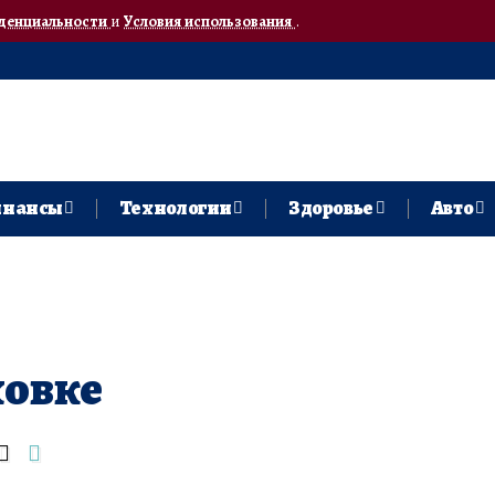
денциальности
и
Условия использования
.
нансы
Технологии
Здоровье
Авто
ховке