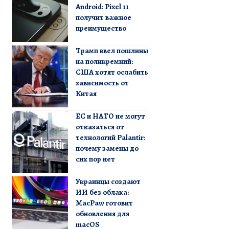
Android: Pixel 11
получит важное
преимущество
Трамп ввел пошлины
на поликремний:
США хотят ослабить
зависимость от
Китая
ЕС и НАТО не могут
отказаться от
технологий Palantir:
почему замены до
сих пор нет
Украинцы создают
ИИ без облака:
MacPaw готовит
обновления для
macOS