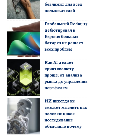
безлимит для всех
пользователей
Глобальный Redmi 17
дебютировал в
Европе: большая
батарея не решает
всех проблем
Как AI делает
криптовалюту
проще: от анализа
рынка до управления
портфелем
ИИ никогда не
сможет мыслить как
человек: новое
исследование
объяснило почему