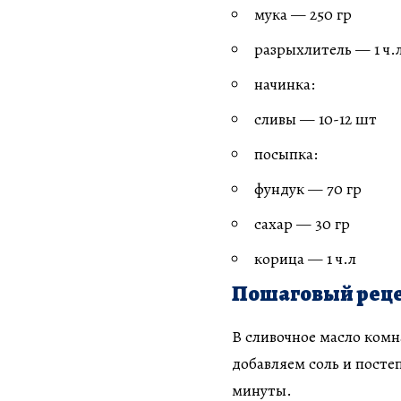
мука — 250 гр
разрыхлитель — 1 ч.л
начинка:
сливы — 10-12 шт
посыпка:
фундук — 70 гр
сахар — 30 гр
корица — 1 ч.л
Пошаговый реце
В сливочное масло комн
добавляем соль и посте
минуты.