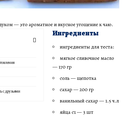
дуком — это ароматное и вкусное угощение к чаю.
Ингредиенты
ингредиенты для теста:
мягкое сливочное масло
товления
— 170 гр
соль — щепотка
сахар — 200 гр
ь с друзьями
ванильный сахар — 1.5 ч.л
яйца с1 — 3 шт