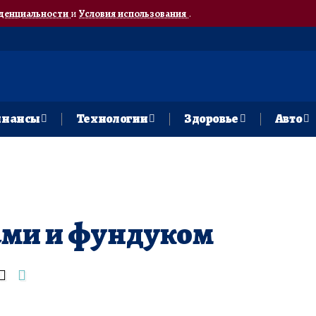
денциальности
и
Условия использования
.
нансы
Технологии
Здоровье
Авто
ами и фундуком