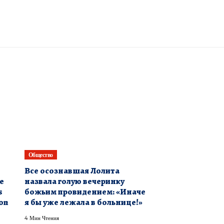
Общество
Все осознавшая Лолита
he
назвала голую вечеринку
s
божьим провидением: «Иначе
on
я бы уже лежала в больнице!»
4 Мин Чтения