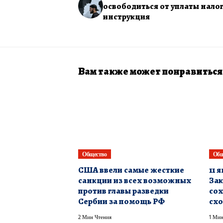
освободиться от уплаты налог
инструкция
Вам также может понравиться
Общество
Общ
США ввели самые жесткие
11 
санкции из всех возможных
Зак
против главы разведки
сох
Сербии за помощь РФ
схо
2 Мин Чтения
1 Мин