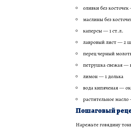
оливки без косточек 
маслины без косточе
каперсы — 1 ст.л.
лавровый лист — 2 ш
перец черный моло
петрушка свежая — 
лимон — 1 долька
вода кипяченая — ок
растительное масло
Пошаговый реце
Нарежьте говядину тон