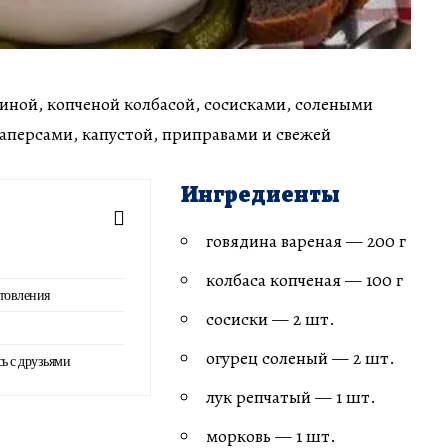
диной, копченой колбасой, сосисками, солеными
аперсами, капустой, приправами и свежей
Ингредиенты
говядина вареная — 200 г
колбаса копченая — 100 г
товления
сосиски — 2 шт.
огурец соленый — 2 шт.
сь с друзьями
лук репчатый — 1 шт.
морковь — 1 шт.