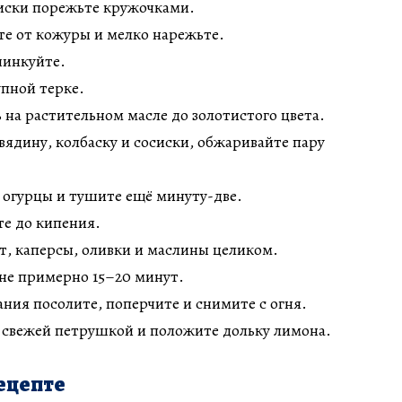
сиски порежьте кружочками.
те от кожуры и мелко нарежьте.
шинкуйте.
пной терке.
 на растительном масле до золотистого цвета.
вядину, колбаску и сосиски, обжаривайте пару
 огурцы и тушите ещё минуту-две.
те до кипения.
т, каперсы, оливки и маслины целиком.
гне примерно 15–20 минут.
ания посолите, поперчите и снимите с огня.
 свежей петрушкой и положите дольку лимона.
ецепте