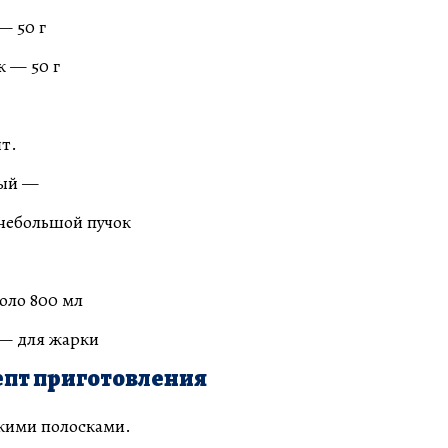
— 50 г
к — 50 г
т.
тый —
небольшой пучок
оло 800 мл
 — для жарки
пт приготовления
кими полосками.