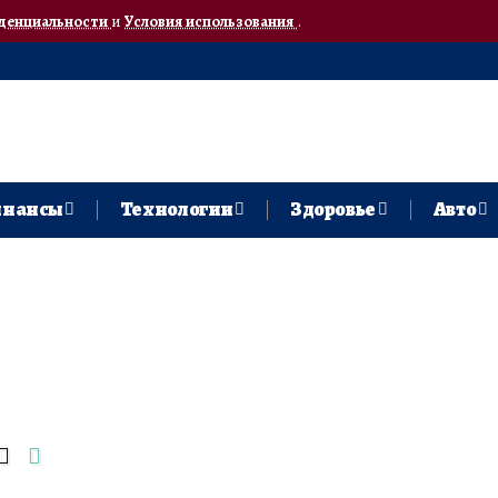
денциальности
и
Условия использования
.
нансы
Технологии
Здоровье
Авто